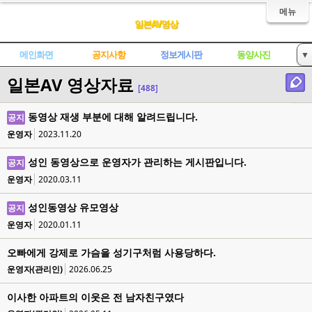
메뉴
일본AV영상
메인화면
공지사항
정보게시판
동양사진
▼
일본AV 영상자료
한국AV영상
중국AV영상
일본AV영상
세계각종영상
[488]
성인사이트
동영상 재생 부분에 대해 알려드립니다.
공지
운영자
2023.11.20
성인 동영상으로 운영자가 관리하는 게시판입니다.
공지
운영자
2020.03.11
성인동영상 유모영상
공지
운영자
2020.01.11
오빠에게 강제로 가슴을 성기구처럼 사용당하다.
운영자(관리인)
2026.06.25
이사한 아파트의 이웃은 전 남자친구였다