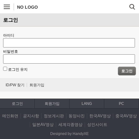
NO LOGO
로그인
아이디
비밀번호
로그인 유지
로그인
ID/PW 찾기
회원가입
로그인
회원가입
LANG
PC
메인화면
공지사항
정보게시판
동양사진
한국AV영상
중국AV영상
일본AV영상
세계각종영상
성인사이트
Designed by HandyXE